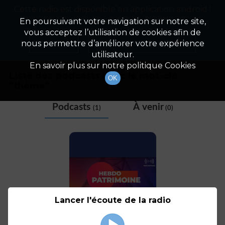
Cette radio est disponible en application android !
Radio Patrimoine
La gestion de votre patrimoine
Appuyez ci-dessous pour l'installer.
En poursuivant votre navigation sur notre site,
vous acceptez l’utilisation de cookies afin de
Tag
Non merci
Télécharger l'application
nous permettre d’améliorer votre expérience
utilisateur.
En savoir plus sur notre politique Cookies
Liste des podcasts avec le mot-clé
OK
"
thème
"
Podcasts
À venir
(1)
(0)
Lancer l'écoute de la radio