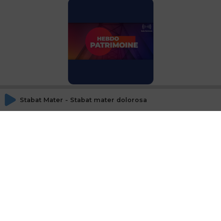
Environnement, Tech,
Vieillissement : le boom
Stabat Mater - Stabat mater dolorosa [The Talented Mr. Ri
de la gestion
thématique
© SAOOTI 2017
Nous contacter
Modifier mes choix cookies
Conditions
d'utilisation