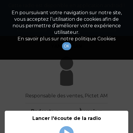
Cette radio est disponible en application android !
Radio Patrimoine
La gestion de votre patrimoine
Appuyez ci-dessous pour l'installer.
En poursuivant votre navigation sur notre site,
vous acceptez l’utilisation de cookies afin de
Détail De L'invité(e)
Non merci
Télécharger l'application
nous permettre d’améliorer votre expérience
utilisateur.
En savoir plus sur notre politique Cookies
YANN LOUIN
OK
Responsable des ventes, Pictet AM
Podcasts
À venir
(3)
(0)
Lancer l'écoute de la radio