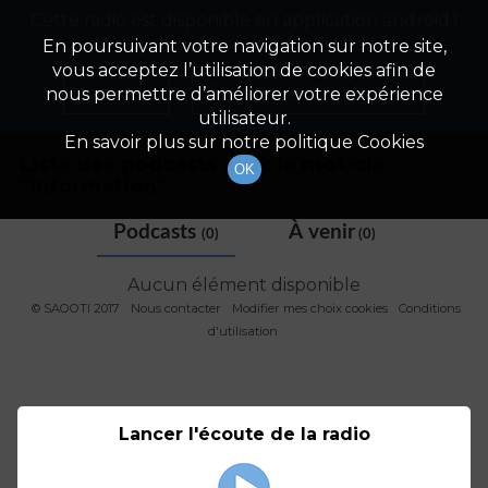
Cette radio est disponible en application android !
Radio Patrimoine
La gestion de votre patrimoine
Appuyez ci-dessous pour l'installer.
En poursuivant votre navigation sur notre site,
vous acceptez l’utilisation de cookies afin de
Tag
Non merci
Télécharger l'application
nous permettre d’améliorer votre expérience
utilisateur.
En savoir plus sur notre politique Cookies
Liste des podcasts avec le mot-clé
OK
"
information
"
Podcasts
À venir
(0)
(0)
Aucun élément disponible
© SAOOTI 2017
Nous contacter
Modifier mes choix cookies
Conditions
d'utilisation
Lancer l'écoute de la radio