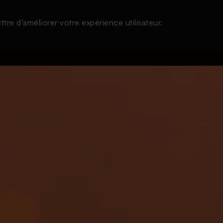
tre d’améliorer votre expérience utilisateur.
s
À la une
Thématiques
Login