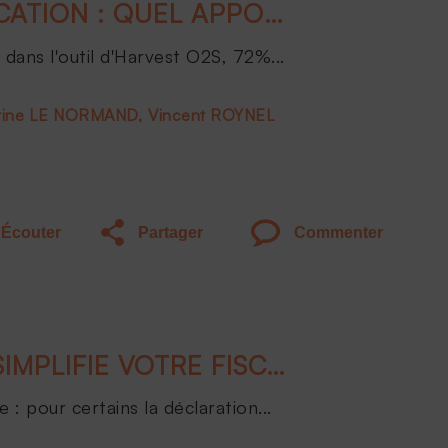
LE CONSEIL EN ALLOCATION : QUEL APPORT DU DIGITAL ?
dans l'outil d'Harvest O2S, 72%...
tine LE NORMAND
Vincent ROYNEL
Écouter
Partager
Commenter
EN QUOI LE DIGITAL SIMPLIFIE VOTRE FISCALITÉ ET VOS IMPÔTS ?
 : pour certains la déclaration...