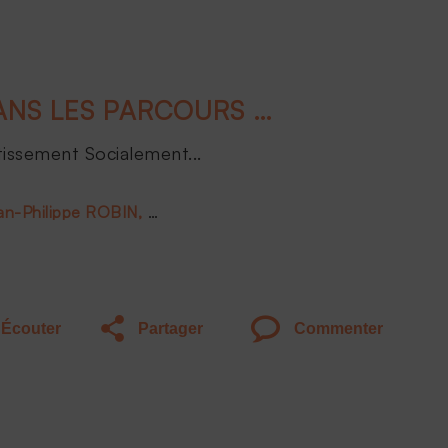
L’IMPACT DE L’ESG DANS LES PARCOURS DIGITAUX
tissement Socialement...
an-Philippe ROBIN
Jean François BAY
Écouter
Partager
Commenter