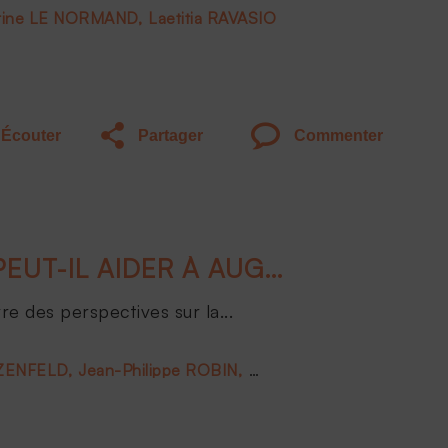
tine LE NORMAND
Laetitia RAVASIO
Écouter
Partager
Commenter
EN QUOI LE DIGITAL PEUT-IL AIDER À AUGMENTER LA FACTURATION DU CONSEIL ?
e des perspectives sur la...
OZENFELD
Jean-Philippe ROBIN
Clémentine LE NORMAN