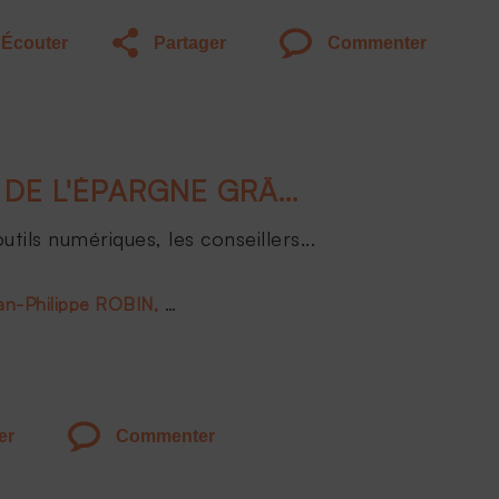
Écouter
Partager
Commenter
LE CGP, ARCHITECTE DE L'ÉPARGNE GRÂCE AU NUMÉRIQUE
ils numériques, les conseillers...
an-Philippe ROBIN
François Xavier LEGENDRE
Pascal KO
er
Commenter