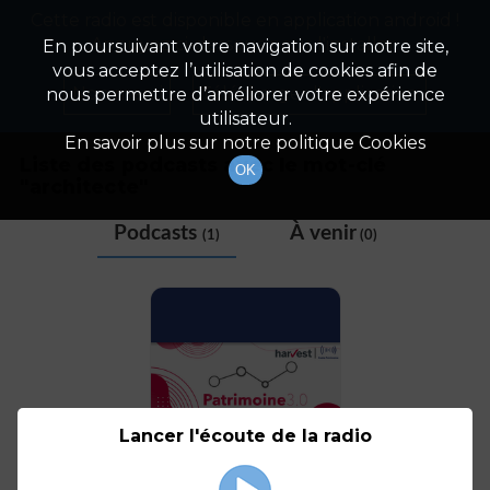
Cette radio est disponible en application android !
Radio Patrimoine
La gestion de votre patrimoine
Appuyez ci-dessous pour l'installer.
En poursuivant votre navigation sur notre site,
vous acceptez l’utilisation de cookies afin de
Tag
Non merci
Télécharger l'application
nous permettre d’améliorer votre expérience
utilisateur.
En savoir plus sur notre politique Cookies
Liste des podcasts avec le mot-clé
OK
"
architecte
"
Podcasts
À venir
(1)
(0)
Lancer l'écoute de la radio