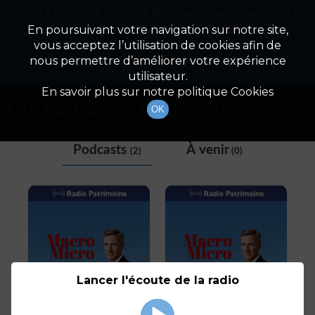
Cette radio est disponible en application android !
Radio Patrimoine
La gestion de votre patrimoine
Appuyez ci-dessous pour l'installer.
En poursuivant votre navigation sur notre site,
vous acceptez l’utilisation de cookies afin de
Tag
Non merci
Télécharger l'application
nous permettre d’améliorer votre expérience
utilisateur.
En savoir plus sur notre politique Cookies
Liste des podcasts avec le mot-clé
OK
"
opportunités
"
Podcasts
À venir
(2)
(0)
Lancer l'écoute de la radio