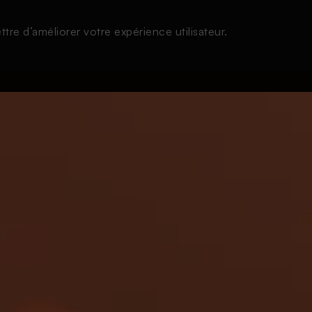
tre d’améliorer votre expérience utilisateur.
s
À la une
Thématiques
Login