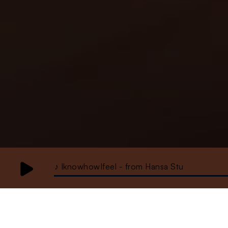
♪ IknowhowIfeel - from Hansa Stu