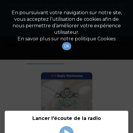
Cette radio est disponible en application android !
Radio Patrimoine
La gestion de votre patrimoine
Appuyez ci-dessous pour l'installer.
En poursuivant votre navigation sur notre site,
vous acceptez l’utilisation de cookies afin de
Tag
Non merci
Télécharger l'application
nous permettre d’améliorer votre expérience
utilisateur.
En savoir plus sur notre politique Cookies
Liste des podcasts avec le mot-clé "
HSCF
"
OK
Podcasts
À venir
(1)
(0)
Lancer l'écoute de la radio
Anacofi : comment la
réforme du courtage se