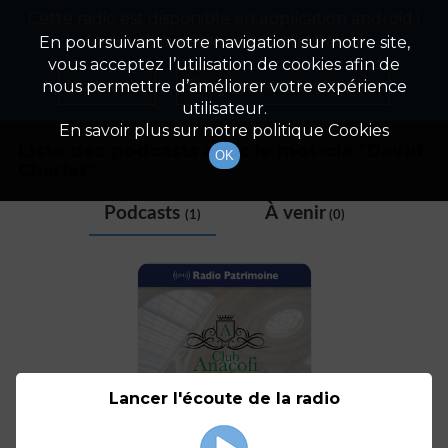
Cette radio est disponible en application android !
Radio Patrimoine
La gestion de votre patrimoine
Appuyez ci-dessous pour l'installer.
En poursuivant votre navigation sur notre site,
vous acceptez l’utilisation de cookies afin de
Tag
Non merci
Télécharger l'application
nous permettre d’améliorer votre expérience
utilisateur.
En savoir plus sur notre politique Cookies
Liste des podcasts avec le mot-clé "
David
OK
Charlet
"
Podcasts
À venir
(1)
(0)
Lancer l'écoute de la radio