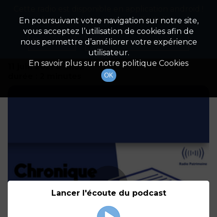
Cette radio est disponible en application android !
Radio Patrimoine
La gestion de votre patrimoine
Appuyez ci-dessous pour l'installer.
En poursuivant votre navigation sur notre site,
vous acceptez l’utilisation de cookies afin de
Détails De L'émission
Non merci
Télécharger l'application
nous permettre d’améliorer votre expérience
utilisateur.
En savoir plus sur notre politique Cookies
11 juin 2021
à 4h02
durée : 2 minutes
OK
Lancer l'écoute du podcast