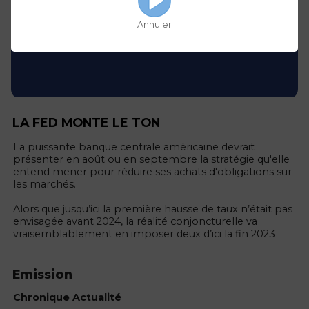
Annuler
LA FED MONTE LE TON
La puissante banque centrale américaine devrait
présenter en août ou en septembre la stratégie qu'elle
entend mener pour réduire ses achats d'obligations sur
les marchés.
Alors que jusqu’ici la première hausse de taux n’était pas
envisagée avant 2024, la réalité conjoncturelle va
vraisemblablement en imposer deux d’ici la fin 2023
Emission
Chronique Actualité