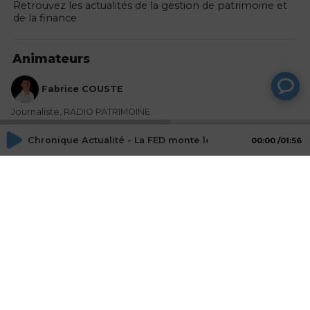
Retrouvez les actualités de la gestion de patrimoine et
de la finance
Animateurs
Fabrice COUSTE
Journaliste, RADIO PATRIMOINE
Chronique Actualité - La FED monte le ton
00:00
01:56
Mot-Clés
FED
taux
banque
tapering
hausse
Actions
Partager
Commentaires