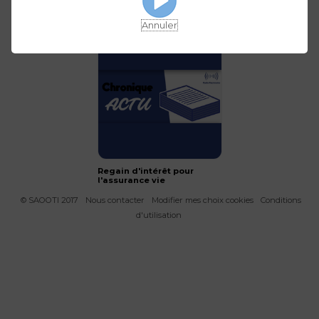
Vie Plus, Sens et
Investir en viager dans
Convictions #5 - Deux
son assurance vie
placements alternatifs
Annuler
pour votre assurance
vie
Regain d'intérêt pour
l'assurance vie
© SAOOTI 2017
Nous contacter
Modifier mes choix cookies
Conditions
d'utilisation