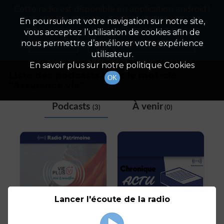
Cette radio est disponible en application android !
Radio Patrimoine
La gestion de votre patrimoine
Appuyez ci-dessous pour l'installer.
En poursuivant votre navigation sur notre site,
vous acceptez l’utilisation de cookies afin de
Tag
Non merci
Télécharger l'application
nous permettre d’améliorer votre expérience
utilisateur.
En savoir plus sur notre politique Cookies
Liste des podcasts avec le mot-clé
OK
"
Assurance vie
"
Podcasts
À venir
(3)
(0)
Lancer l'écoute de la radio