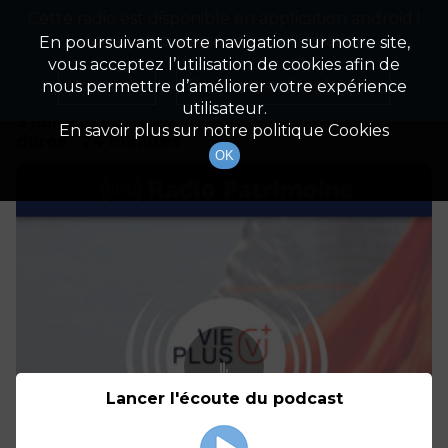
Cette radio est disponible en application android !
Radio Patrimoine
La gestion de votre patrimoine
Appuyez ci-dessous pour l'installer.
En poursuivant votre navigation sur notre site,
vous acceptez l’utilisation de cookies afin de
Détails De L'épisode
Non merci
Télécharger l'application
nous permettre d’améliorer votre expérience
utilisateur.
3 juin 2021
à 15h29
En savoir plus sur notre politique Cookies
durée : 24 minutes
OK
Lancer l'écoute du podcast