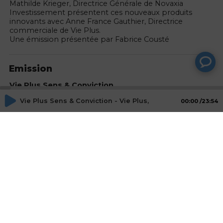
Mathilde Krieger, Directrice Générale de Novaxia
Investissement présentent ces nouveaux produits
innovants avec Anne France Gauthier, Directrice
commerciale de Vie Plus.
Une émission présentée par Fabrice Cousté
Emission
Vie Plus Sens & Conviction
Emission traitant des sujets épargne et placements
Vie Plus Sens & Conviction - Vie Plus, Sens et Convictions
00:00
23:54
financiers sous l’angle de donner du sens et de la
conviction à son épargne.
SITE INTERNET :
https://www.vieplus.fr/
Animateurs
Fabrice COUSTE
Journaliste, RADIO PATRIMOINE