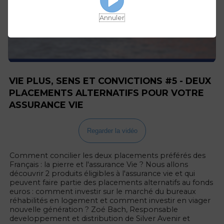
Annuler
VIE PLUS, SENS ET CONVICTIONS #5 - DEUX
PLACEMENTS ALTERNATIFS POUR VOTRE
ASSURANCE VIE
Regarder la vidéo
Comment concilier les deux placements préférés des
Français : la pierre et l'assurance Vie ? Nous allons
découvrir 2 produits éligibles à l'assurance vie et qui
peuvent faire partie des placements alternatifs au fonds
euros : comment investir sur le marché du bureaux
réhabilités en logement et comment investir en viager
nouvelle génération ? Zoé Bach, Responsable
developpement et distribution de Silver Avenir et