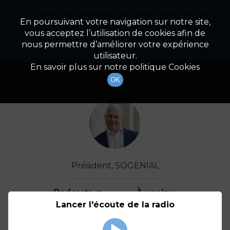
Cette radio est disponible en application android !
Radio Patrimoine
La gestion de votre patrimoine
Appuyez ci-dessous pour l'installer.
En poursuivant votre navigation sur notre site,
vous acceptez l’utilisation de cookies afin de
Détail De L'invité(e)
Non merci
Télécharger l'application
nous permettre d’améliorer votre expérience
utilisateur.
En savoir plus sur notre politique Cookies
JEAN-MARIE SOUCLIER
OK
Président, SOGENIAL
Podcasts
À venir
(7)
(0)
Lancer l'écoute de la radio