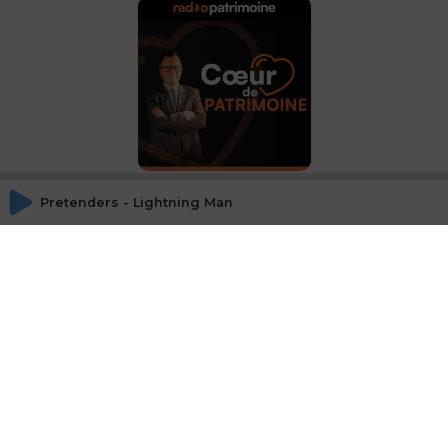
Spécial Patrimonia -
Jean-Marie SOUCLIER,
Pretenders - Lightning Man
SOGENIAL
Jean-Marie SOUCLIER,
SOGENIAL IMMOBILIER