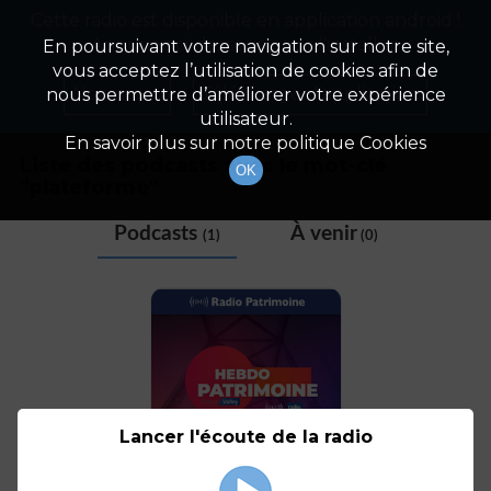
Cette radio est disponible en application android !
Radio Patrimoine
La gestion de votre patrimoine
Appuyez ci-dessous pour l'installer.
En poursuivant votre navigation sur notre site,
vous acceptez l’utilisation de cookies afin de
Tag
Non merci
Télécharger l'application
nous permettre d’améliorer votre expérience
utilisateur.
En savoir plus sur notre politique Cookies
Liste des podcasts avec le mot-clé
OK
"
plateforme
"
Podcasts
À venir
(1)
(0)
Lancer l'écoute de la radio