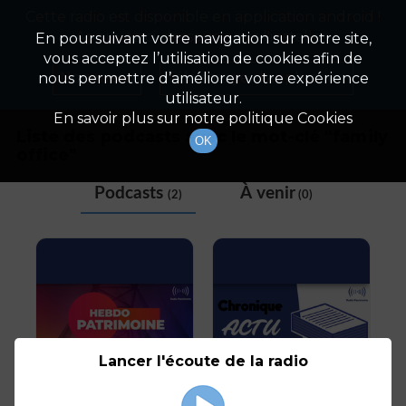
Cette radio est disponible en application android !
Radio Patrimoine
La gestion de votre patrimoine
Appuyez ci-dessous pour l'installer.
En poursuivant votre navigation sur notre site,
vous acceptez l’utilisation de cookies afin de
Tag
Non merci
Télécharger l'application
nous permettre d’améliorer votre expérience
utilisateur.
En savoir plus sur notre politique Cookies
Liste des podcasts avec le mot-clé "
family
OK
office
"
Podcasts
À venir
(2)
(0)
Lancer l'écoute de la radio