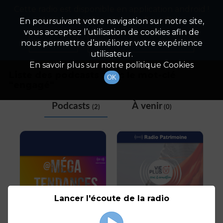
Cette radio est disponible en application android !
Radio Patrimoine
La gestion de votre patrimoine
Appuyez ci-dessous pour l'installer.
En poursuivant votre navigation sur notre site,
vous acceptez l’utilisation de cookies afin de
Tag
Non merci
Télécharger l'application
nous permettre d’améliorer votre expérience
utilisateur.
En savoir plus sur notre politique Cookies
Liste des podcasts avec le mot-clé
OK
"
engagé
"
Podcasts
À venir
(2)
(0)
Lancer l'écoute de la radio