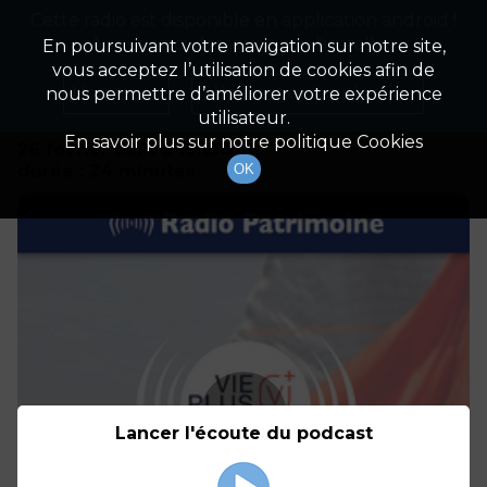
Cette radio est disponible en application android !
Radio Patrimoine
La gestion de votre patrimoine
Appuyez ci-dessous pour l'installer.
En poursuivant votre navigation sur notre site,
vous acceptez l’utilisation de cookies afin de
Détails De L'émission
Non merci
Télécharger l'application
nous permettre d’améliorer votre expérience
utilisateur.
En savoir plus sur notre politique Cookies
26 février 2021
à 16h30
durée : 24 minutes
OK
Lancer l'écoute du podcast