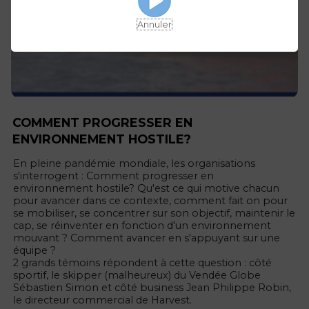
Annuler
COMMENT PROGRESSER EN
ENVIRONNEMENT HOSTILE?
En pleine pandémie mondiale, les organisations
s'interrogent : Comment progresser en
environnement hostile? Qu'est ce qui motive chacun
pour avancer dans ce contexte, comment fait on pour
se mobiliser, se concentrer sur son objectif, maintenir le
cap, se réinventer en fonction d'un environnement
mouvant ? Comment avancer en s'appuyant sur une
équipe ?
2 grands témoins répondent à cette question : côté
sportif, le skipper (malheureux) du Vendée Globe
Sébastien Simon et côté business Jean Philippe Robin,
le directeur commercial de Harvest.