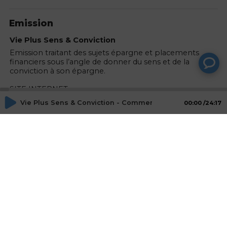
Emission
Vie Plus Sens & Conviction
Emission traitant des sujets épargne et placements
financiers sous l’angle de donner du sens et de la
conviction à son épargne.
SITE INTERNET :
https://www.vieplus.fr/
Vie Plus Sens & Conviction - Comment progresser en env
00:00
24:17
Animateurs
Fabrice COUSTE
Journaliste, RADIO PATRIMOINE
Invités
Anne-France GAUTHIER