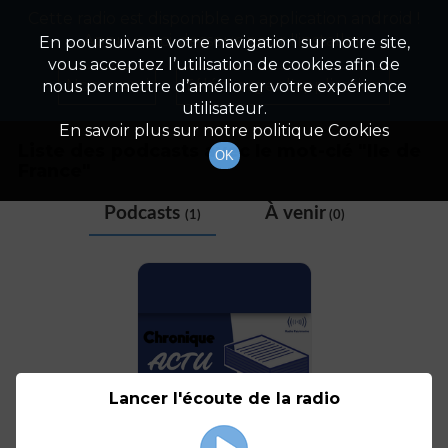
Cette radio est disponible en application android !
Radio Patrimoine
La gestion de votre patrimoine
Appuyez ci-dessous pour l'installer.
En poursuivant votre navigation sur notre site,
vous acceptez l’utilisation de cookies afin de
Tag
Non merci
Télécharger l'application
nous permettre d’améliorer votre expérience
utilisateur.
En savoir plus sur notre politique Cookies
Liste des podcasts avec le mot-clé "
Ile de
OK
France
"
Podcasts
À venir
(1)
(0)
Lancer l'écoute de la radio