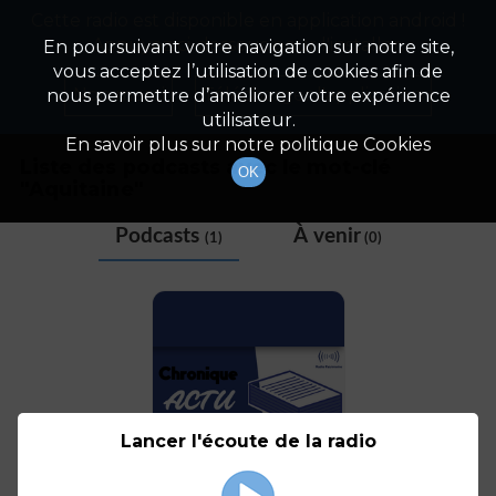
Cette radio est disponible en application android !
Radio Patrimoine
La gestion de votre patrimoine
Appuyez ci-dessous pour l'installer.
En poursuivant votre navigation sur notre site,
vous acceptez l’utilisation de cookies afin de
Tag
Non merci
Télécharger l'application
nous permettre d’améliorer votre expérience
utilisateur.
En savoir plus sur notre politique Cookies
Liste des podcasts avec le mot-clé
OK
"
Aquitaine
"
Podcasts
À venir
(1)
(0)
Lancer l'écoute de la radio