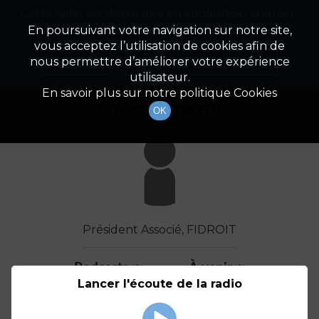
Cette radio est disponible en application android !
Radio Patrimoine
La gestion de votre patrimoine
Appuyez ci-dessous pour l'installer.
En poursuivant votre navigation sur notre site,
vous acceptez l’utilisation de cookies afin de
Détail De L'invité(e)
Non merci
Télécharger l'application
nous permettre d’améliorer votre expérience
utilisateur.
En savoir plus sur notre politique Cookies
OLIVIER ROZENFELD
OK
Président Associé, FIDROIT
Podcasts
À venir
(3)
(0)
Lancer l'écoute de la radio