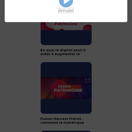
Annuler
En quoi le digital peut-il
aider à augmenter la
facturation du conseil ?
Fusion Harvest Fidroit :
comment le numérique
accélère la productivité
des CGP ?