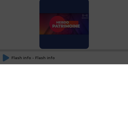
Hebdo Patrimoine
Spécial Formation avec
Flash info - Flash info
L'Aurep et Fidroit
© SAOOTI 2017
Nous contacter
Modifier mes choix cookies
Conditions
d'utilisation