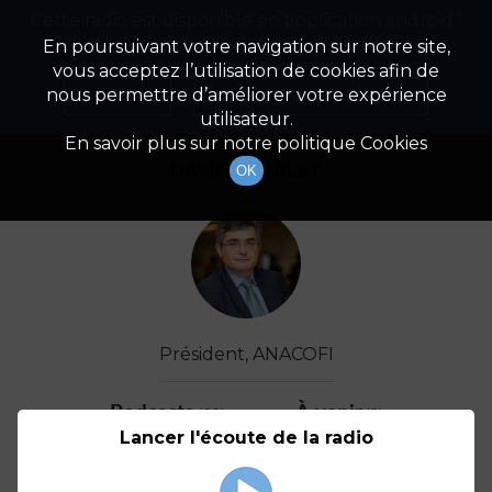
Cette radio est disponible en application android !
Radio Patrimoine
La gestion de votre patrimoine
Appuyez ci-dessous pour l'installer.
En poursuivant votre navigation sur notre site,
vous acceptez l’utilisation de cookies afin de
Détail De L'invité(e)
Non merci
Télécharger l'application
nous permettre d’améliorer votre expérience
utilisateur.
En savoir plus sur notre politique Cookies
DAVID CHARLET
OK
Président, ANACOFI
Podcasts
À venir
(23)
(0)
Lancer l'écoute de la radio