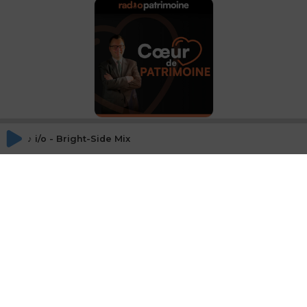
Émission spéciale
Patrimonia 2025 - 1
♪ i/o - Bright-Side Mix
Octobre 2025
David CHARLET,
ANACOFI