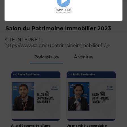
Annuler
Salon du Patrimoine Immobilier 2023
SITE INTERNET :
https://www.salondupatrimoineimmobilier.fr/
Podcasts
À venir
(23)
(0)
A la découverte d'une
Un marché secondaire