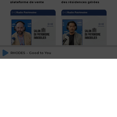
plateforme de vente
des résidences gérées
d'immobilier neuf :
en LMNP
Otaree
particulièrement
résilient
RHODES - Good to You
A la découverte d'une
Les dispositifs Malraux,
start up spécialisée
Monuments Historiques
dans l'investissement
et Pinel dans l'ancien
locatif clé en main
sont-ils compatibles
avec la loi climat de
2021 et le nouveau DPE?