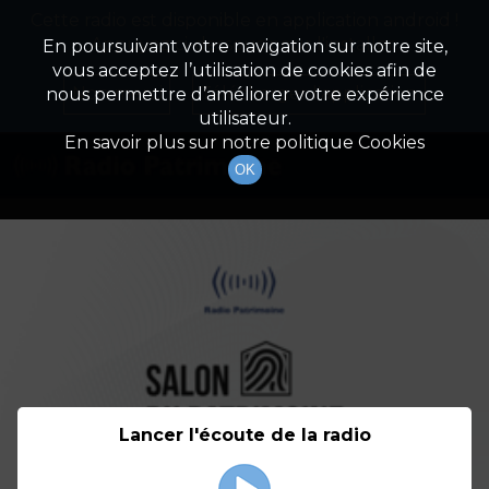
Cette radio est disponible en application android !
Radio Patrimoine
La gestion de votre patrimoine
Appuyez ci-dessous pour l'installer.
En poursuivant votre navigation sur notre site,
vous acceptez l’utilisation de cookies afin de
Détail De L'émission
Non merci
Télécharger l'application
nous permettre d’améliorer votre expérience
utilisateur.
En savoir plus sur notre politique Cookies
OK
Lancer l'écoute de la radio