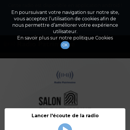
Cette radio est disponible en application android !
Radio Patrimoine
La gestion de votre patrimoine
Appuyez ci-dessous pour l'installer.
En poursuivant votre navigation sur notre site,
vous acceptez l’utilisation de cookies afin de
Détail De L'émission
Non merci
Télécharger l'application
nous permettre d’améliorer votre expérience
utilisateur.
En savoir plus sur notre politique Cookies
OK
Lancer l'écoute de la radio