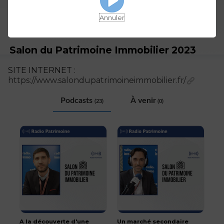
Annuler
Salon du Patrimoine Immobilier 2023
SITE INTERNET :
https://www.salondupatrimoineimmobilier.fr/
Podcasts
À venir
(23)
(0)
A la découverte d'une
Un marché secondaire