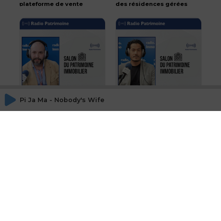
plateforme de vente
des résidences gérées
d'immobilier neuf :
en LMNP
Otaree
particulièrement
résilient
Pi Ja Ma - Nobody's Wife
A la découverte d'une
Les dispositifs Malraux,
start up spécialisée
Monuments Historiques
dans l'investissement
et Pinel dans l'ancien
locatif clé en main
sont-ils compatibles
avec la loi climat de
2021 et le nouveau DPE?