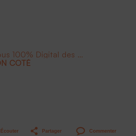
Liv'Invest le Rendez-Vous 100% Digital des Épargnants - 2ème édition
ON COTÉ
Écouter
Partager
Commenter