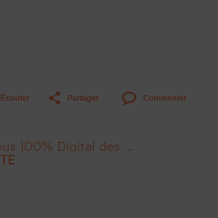
Écouter
Partager
Commenter
Liv'Invest le Rendez-Vous 100% Digital des Épargnants - 2ème édition
ITE