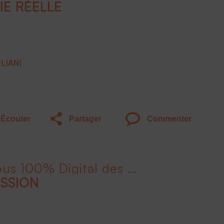
IE RÉELLE
LIANI
Écouter
Partager
Commenter
Liv'Invest le Rendez-Vous 100% Digital des Épargnants - 2ème édition
ESSION