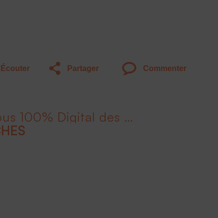
Écouter
Partager
Commenter
Liv'Invest le Rendez-Vous 100% Digital des Épargnants - 2ème édition
CHES