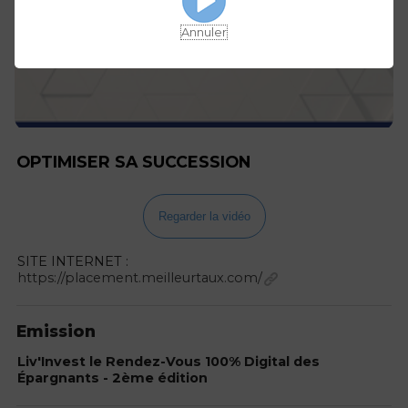
Annuler
OPTIMISER SA SUCCESSION
Regarder la vidéo
SITE INTERNET :
https://placement.meilleurtaux.com/
Emission
Liv'Invest le Rendez-Vous 100% Digital des
Épargnants - 2ème édition