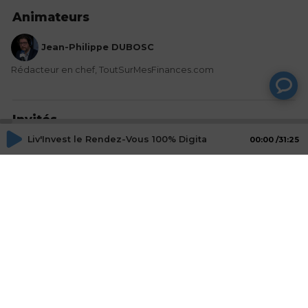
Animateurs
Jean-Philippe DUBOSC
Rédacteur en chef, ToutSurMesFinances.com
Invités
Liv'Invest le Rendez-Vous 100% Digital des Épargnants - 
00:00
31:25
Maxime MARCON
Responsable commercial, MEILLEURPLACEMENT
Actions
Partager
Commentaires