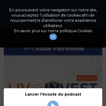
Cette radio est disponible en application android !
Radio Patrimoine
La gestion de votre patrimoine
Appuyez ci-dessous pour l'installer.
En poursuivant votre navigation sur notre site,
vous acceptez l’utilisation de cookies afin de
Détails De L'émission
Non merci
Télécharger l'application
nous permettre d’améliorer votre expérience
utilisateur.
En savoir plus sur notre politique Cookies
25 mars 2021
à 14h02
durée : 31 minutes
OK
Lancer l'écoute du podcast