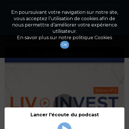
Cette radio est disponible en application android !
Radio Patrimoine
La gestion de votre patrimoine
Appuyez ci-dessous pour l'installer.
En poursuivant votre navigation sur notre site,
vous acceptez l’utilisation de cookies afin de
Détails De L'épisode
Non merci
Télécharger l'application
nous permettre d’améliorer votre expérience
utilisateur.
25 mars 2021
à 13h00
En savoir plus sur notre politique Cookies
durée : 18 minutes
OK
Lancer l'écoute du podcast