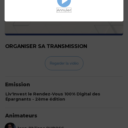
Annuler
ORGANISER SA TRANSMISSION
Regarder la vidéo
Emission
Liv'Invest le Rendez-Vous 100% Digital des
Épargnants - 2ème édition
Animateurs