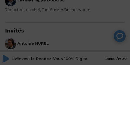
Jean-Philippe DUBOSC
Rédacteur en chef, ToutSurMesFinances.com
Invités
Antoine HUREL
Notaire à Paris
Liv'Invest le Rendez-Vous 100% Digital des Épargnants - 2
00:00
17:39
Actions
Partager
Commentaires
Aucun commentaire posté pour le moment
© SAOOTI 2017
Nous contacter
Modifier mes choix cookies
Conditions