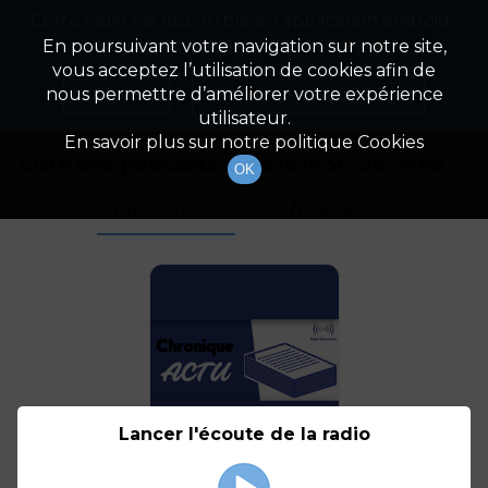
Cette radio est disponible en application android !
Radio Patrimoine
La gestion de votre patrimoine
Appuyez ci-dessous pour l'installer.
En poursuivant votre navigation sur notre site,
vous acceptez l’utilisation de cookies afin de
Tag
Non merci
Télécharger l'application
nous permettre d’améliorer votre expérience
utilisateur.
En savoir plus sur notre politique Cookies
Liste des podcasts avec le mot-clé "
web
"
OK
Podcasts
À venir
(1)
(0)
Lancer l'écoute de la radio
OVH : un incendie qui
remet en cause l'IPO ?