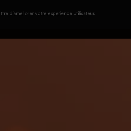
tre d’améliorer votre expérience utilisateur.
s
À la une
Thématiques
Login