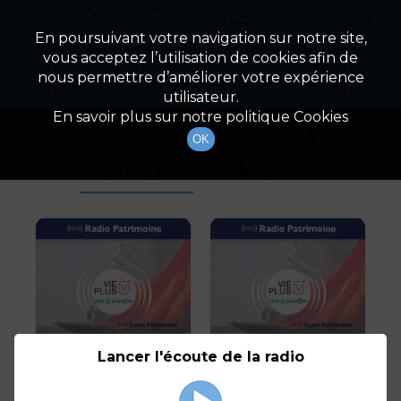
Cette radio est disponible en application android !
Radio Patrimoine
La gestion de votre patrimoine
Appuyez ci-dessous pour l'installer.
En poursuivant votre navigation sur notre site,
vous acceptez l’utilisation de cookies afin de
Tag
Non merci
Télécharger l'application
nous permettre d’améliorer votre expérience
utilisateur.
En savoir plus sur notre politique Cookies
Liste des podcasts avec le mot-clé "
sens
"
OK
Podcasts
À venir
(2)
(0)
Lancer l'écoute de la radio
Vie Plus, La Rentrée
Comment verdir son
épargne avec Vie Plus