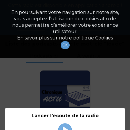
Cette radio est disponible en application android !
Radio Patrimoine
La gestion de votre patrimoine
Appuyez ci-dessous pour l'installer.
En poursuivant votre navigation sur notre site,
vous acceptez l’utilisation de cookies afin de
Tag
Non merci
Télécharger l'application
nous permettre d’améliorer votre expérience
utilisateur.
En savoir plus sur notre politique Cookies
Liste des podcasts avec le mot-clé "
levée
"
OK
Podcasts
À venir
(1)
(0)
Lancer l'écoute de la radio
Backmarket, une levée
de fonds au goût amer