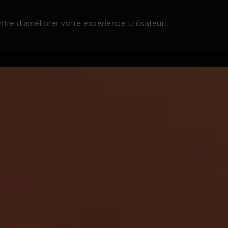
tre d’améliorer votre expérience utilisateur.
s
À la une
Thématiques
Login