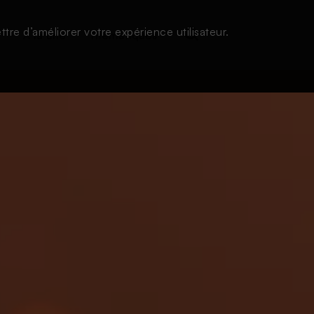
tre d’améliorer votre expérience utilisateur.
s
À la une
Thématiques
Login