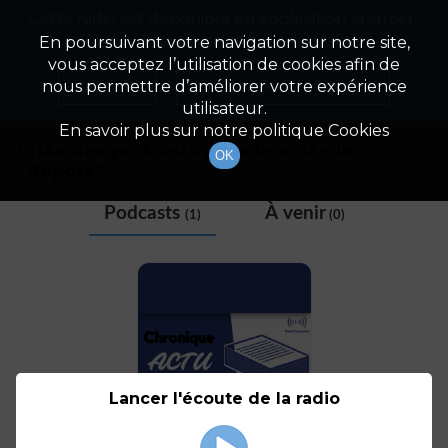
Cette radio est disponible en application android !
Radio Patrimoine
La gestion de votre patrimoine
Appuyez ci-dessous pour l'installer.
En poursuivant votre navigation sur notre site,
vous acceptez l’utilisation de cookies afin de
Tag
Non merci
Télécharger l'application
nous permettre d’améliorer votre expérience
utilisateur.
En savoir plus sur notre politique Cookies
Liste des podcasts avec le mot-clé
OK
"
dépôts
"
Podcasts
À venir
(1)
(0)
Lancer l'écoute de la radio