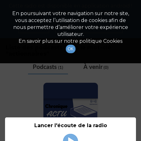
Cette radio est disponible en application android !
Radio Patrimoine
La gestion de votre patrimoine
Appuyez ci-dessous pour l'installer.
En poursuivant votre navigation sur notre site,
vous acceptez l’utilisation de cookies afin de
Tag
Non merci
Télécharger l'application
nous permettre d’améliorer votre expérience
utilisateur.
En savoir plus sur notre politique Cookies
Liste des podcasts avec le mot-clé
OK
"
actionnaires
"
Podcasts
À venir
(1)
(0)
Lancer l'écoute de la radio