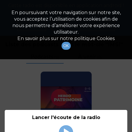
Cette radio est disponible en application android !
Radio Patrimoine
La gestion de votre patrimoine
Appuyez ci-dessous pour l'installer.
En poursuivant votre navigation sur notre site,
vous acceptez l’utilisation de cookies afin de
Tag
Non merci
Télécharger l'application
nous permettre d’améliorer votre expérience
utilisateur.
En savoir plus sur notre politique Cookies
Liste des podcasts avec le mot-clé "
IMSI
"
OK
Podcasts
À venir
(1)
(0)
Lancer l'écoute de la radio
Point sur
l'investissement