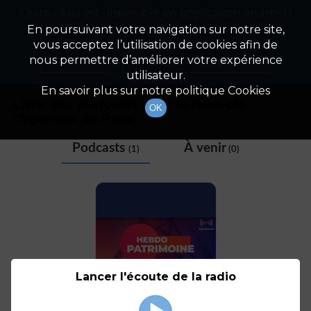
Cette radio est disponible en application android !
Radio Patrimoine
La gestion de votre patrimoine
Appuyez ci-dessous pour l'installer.
En poursuivant votre navigation sur notre site,
vous acceptez l’utilisation de cookies afin de
Tag
Non merci
Télécharger l'application
nous permettre d’améliorer votre expérience
utilisateur.
En savoir plus sur notre politique Cookies
Liste des podcasts avec le mot-clé
OK
"
Agences de Papa
"
Podcasts
À venir
(1)
(0)
Lancer l'écoute de la radio