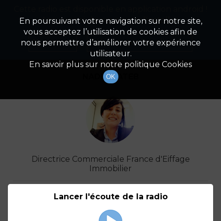
Cette radio est disponible en application android !
Radio Patrimoine
La gestion de votre patrimoine
Appuyez ci-dessous pour l'installer.
En poursuivant votre navigation sur notre site,
vous acceptez l’utilisation de cookies afin de
Détail De L'invité(e)
Non merci
Télécharger l'application
nous permettre d’améliorer votre expérience
utilisateur.
En savoir plus sur notre politique Cookies
NADIA KATEB
OK
Directrice Commerciale France d'Eiffage
Immobilier
Podcasts
À venir
Lancer l'écoute de la radio
(1)
(0)