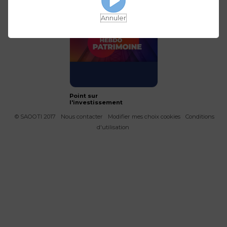
Annuler
Point sur
l'investissement
immobilier dans le neuf
© SAOOTI 2017
Nous contacter
Modifier mes choix cookies
Conditions
d'utilisation