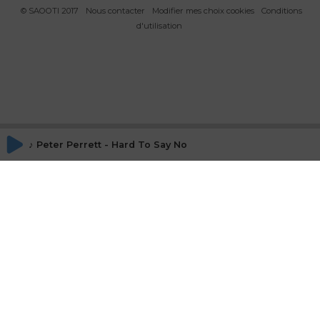
sur Disclosure
© SAOOTI 2017
Nous contacter
Modifier mes choix cookies
Conditions
d'utilisation
♪ Peter Perrett - Hard To Say No