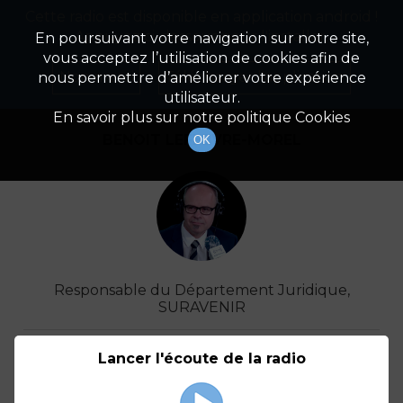
Cette radio est disponible en application android !
Radio Patrimoine
La gestion de votre patrimoine
Appuyez ci-dessous pour l'installer.
En poursuivant votre navigation sur notre site,
vous acceptez l’utilisation de cookies afin de
Détail De L'invité(e)
Non merci
Télécharger l'application
nous permettre d’améliorer votre expérience
utilisateur.
En savoir plus sur notre politique Cookies
BENOIT LEFEBVRE-MOREL
OK
Responsable du Département Juridique,
SURAVENIR
Podcasts
À venir
Lancer l'écoute de la radio
(2)
(0)