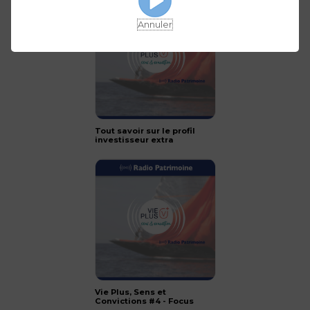
Annuler
Tout savoir sur le profil
investisseur extra
financier
Vie Plus, Sens et
Convictions #4 - Focus