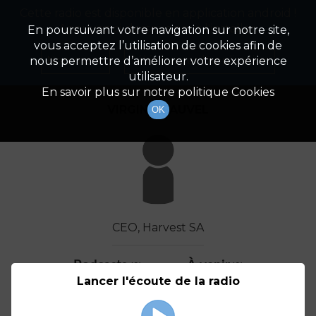
Cette radio est disponible en application android !
Radio Patrimoine
La gestion de votre patrimoine
Appuyez ci-dessous pour l'installer.
En poursuivant votre navigation sur notre site,
vous acceptez l’utilisation de cookies afin de
Détail De L'invité(e)
Non merci
Télécharger l'application
nous permettre d’améliorer votre expérience
utilisateur.
En savoir plus sur notre politique Cookies
VIRGINIE FAUVEL
OK
CEO, Harvest SA
Podcasts
À venir
(2)
(0)
Lancer l'écoute de la radio