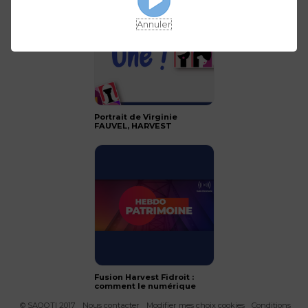
Annuler
Portrait de Virginie
FAUVEL, HARVEST
Fusion Harvest Fidroit :
comment le numérique
accélère la productivité
des CGP ?
© SAOOTI 2017
Nous contacter
Modifier mes choix cookies
Conditions