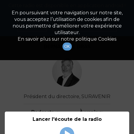
Cette radio est disponible en application android !
Radio Patrimoine
La gestion de votre patrimoine
Appuyez ci-dessous pour l'installer.
En poursuivant votre navigation sur notre site,
vous acceptez l’utilisation de cookies afin de
Détail De L'invité(e)
Non merci
Télécharger l'application
nous permettre d’améliorer votre expérience
utilisateur.
En savoir plus sur notre politique Cookies
BERNARD LE BRAS
OK
Président du directoire, SURAVENIR
Podcasts
À venir
(1)
(0)
Lancer l'écoute de la radio