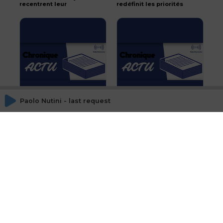
recentrent leur
redéfinit les priorités
stratégie en cédant le
stratégiques d'Orange
BHV
Paolo Nutini - last request
Liz Truss critiquée pour
Rentrée morose sur les
son éventuelle
marchés
indemnité de départ