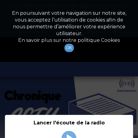
Cette radio est disponible en application android !
Radio Patrimoine
La gestion de votre patrimoine
Appuyez ci-dessous pour l'installer.
En poursuivant votre navigation sur notre site,
vous acceptez l’utilisation de cookies afin de
Détail De L'émission
Non merci
Télécharger l'application
nous permettre d’améliorer votre expérience
utilisateur.
En savoir plus sur notre politique Cookies
OK
Lancer l'écoute de la radio