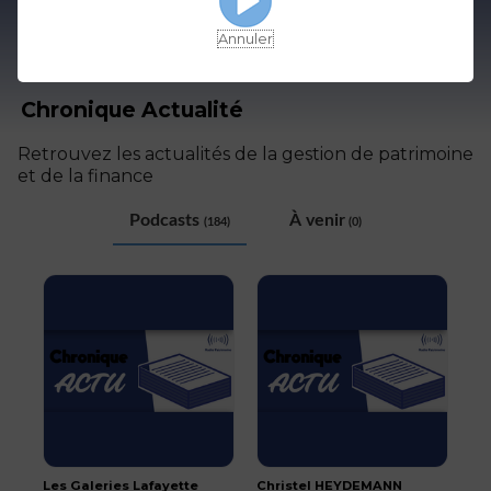
Annuler
Chronique Actualité
Retrouvez les actualités de la gestion de patrimoine
et de la finance
Podcasts
À venir
(184)
(0)
Les Galeries Lafayette
Christel HEYDEMANN