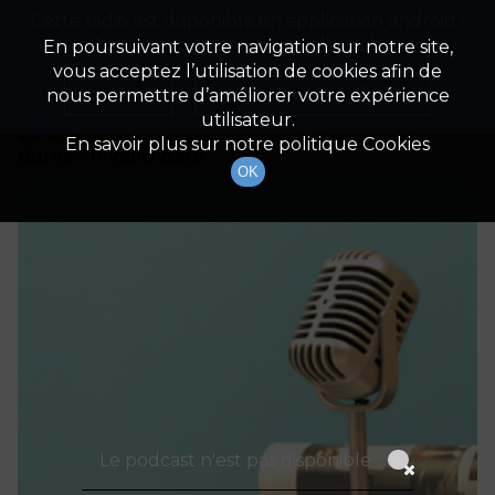
Cette radio est disponible en application android !
Radio Patrimoine
La gestion de votre patrimoine
Appuyez ci-dessous pour l'installer.
En poursuivant votre navigation sur notre site,
vous acceptez l’utilisation de cookies afin de
Détails De L'épisode
Non merci
Télécharger l'application
nous permettre d’améliorer votre expérience
utilisateur.
23 mars 2021
à 7h00
En savoir plus sur notre politique Cookies
durée : Invalid date
OK
Le podcast n'est pas disponible