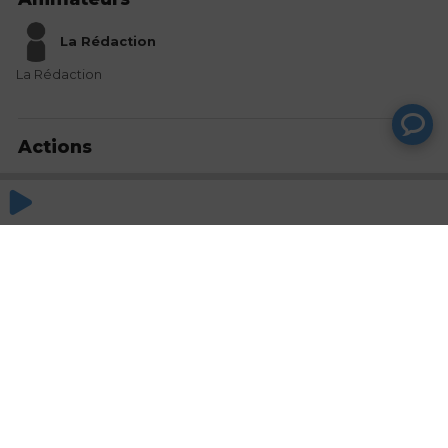
La Rédaction
La Rédaction
Actions
Partager
Commentaires
Aucun commentaire posté pour le moment
© SAOOTI 2017
Nous contacter
Modifier mes choix cookies
Conditions
d'utilisation