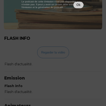
Le podcast de cette émission n'est pas disponible ou
n'existe pas. Il peut y avoir un certain délai entre la fin de
Ok
l'émission et la génération du podcast.
FLASH INFO
Regarder la vidéo
Flash d'actualité.
Emission
Flash info
Flash d'actualité.
Animateurs