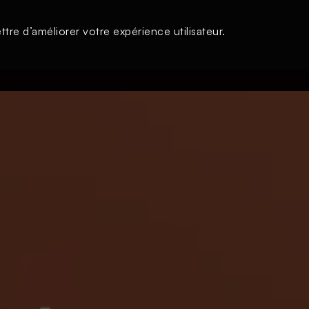
tre d’améliorer votre expérience utilisateur.
s
À la une
Thématiques
Login