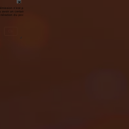
émission n'est pas disponible ou
y avoir un certain délai entre la fin
génération du podcast.
Ok