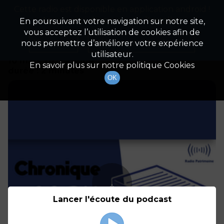
Cette radio est disponible en application android !
Radio Patrimoine
La gestion de votre patrimoine
Appuyez ci-dessous pour l'installer.
En poursuivant votre navigation sur notre site,
vous acceptez l’utilisation de cookies afin de
Détails De L'épisode
Non merci
Télécharger l'application
nous permettre d’améliorer votre expérience
utilisateur.
10 mars 2021
à 5h04
En savoir plus sur notre politique Cookies
durée : 2 minutes
OK
Lancer l'écoute du podcast