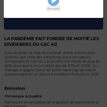
Annuler
LA PANDÉMIE FAIT FONDRE DE MOITIÉ LES
DIVIDENDES DU CAC 40
Sans surprise, la crise du Covid se révèle encore plus
violente que celle des subprimes pour les valeurs
composant le CAC 40. Les profits ont chuté de plus de
50% alors que le recul n’était que de 37% en 2008. Un
manque à gagner pour les actionnaires qui devraient
pouvoir espérer un retour à meilleure fortune en 2021.
Emission
Chronique Actualité
Retrouvez les actualités de la gestion de patrimoine et
de la finance