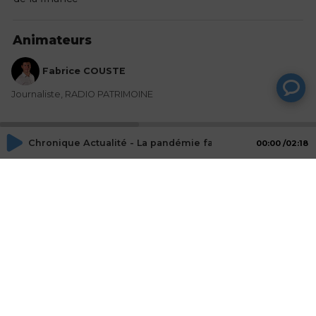
Animateurs
Fabrice COUSTE
Journaliste, RADIO PATRIMOINE
Mot-Clés
Chronique Actualité - La pandémie fait fondre de moitié 
00:00
02:18
CAC 40
profits
Actualités
actionnaires
dividendes
Actions
Partager
Commentaires