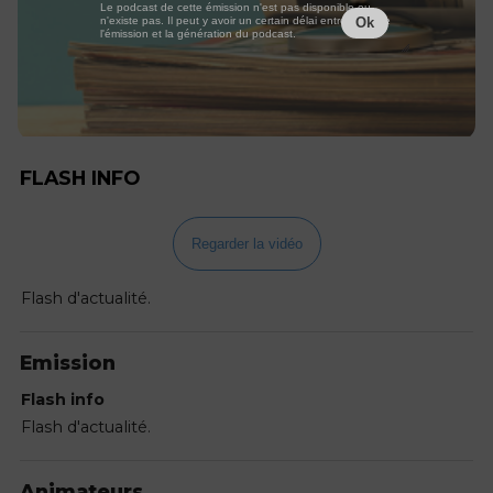
Le podcast de cette émission n'est pas disponible ou
n'existe pas. Il peut y avoir un certain délai entre la fin de
Ok
l'émission et la génération du podcast.
FLASH INFO
Regarder la vidéo
Flash d'actualité.
Emission
Flash info
Flash d'actualité.
Animateurs