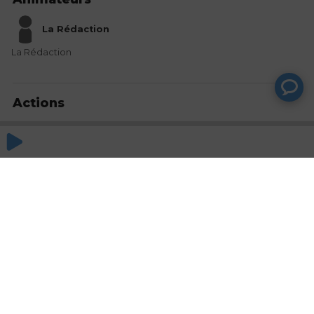
La Rédaction
La Rédaction
Actions
Partager
Commentaires
Aucun commentaire posté pour le moment
© SAOOTI 2017
Nous contacter
Modifier mes choix cookies
Conditions
d'utilisation