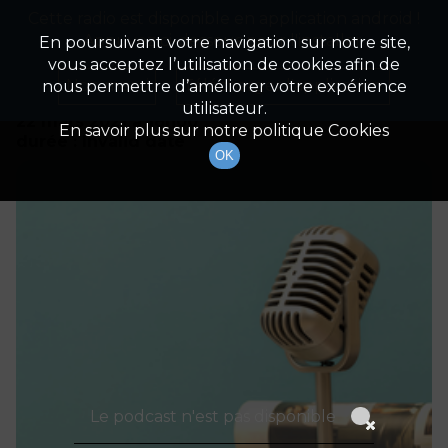
Cette radio est disponible en application android !
Radio Patrimoine
La gestion de votre patrimoine
Appuyez ci-dessous pour l'installer.
En poursuivant votre navigation sur notre site,
vous acceptez l’utilisation de cookies afin de
Détails De L'épisode
Non merci
Télécharger l'application
nous permettre d’améliorer votre expérience
utilisateur.
22 mars 2021
à 18h00
En savoir plus sur notre politique Cookies
durée : Invalid date
OK
Le podcast n'est pas disponible