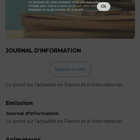
Le podcast de cette émission n'est pas disponible ou
n'existe pas. Il peut y avoir un certain délai entre la fin de
Ok
l'émission et la génération du podcast.
JOURNAL D'INFORMATION
Regarder la vidéo
Le point sur l’actualité en France et à l’international.
Emission
Journal d'information
Le point sur l’actualité en France et à l’international.
Animateurs