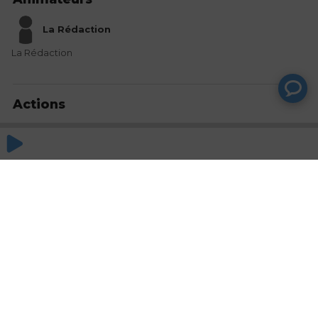
La Rédaction
La Rédaction
Actions
Partager
Commentaires
Aucun commentaire posté pour le moment
© SAOOTI 2017
Nous contacter
Modifier mes choix cookies
Conditions
d'utilisation