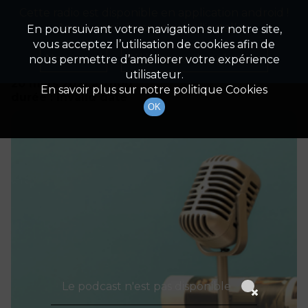
Cette radio est disponible en application android !
Radio Patrimoine
La gestion de votre patrimoine
Appuyez ci-dessous pour l'installer.
En poursuivant votre navigation sur notre site,
vous acceptez l’utilisation de cookies afin de
Détails De L'épisode
Non merci
Télécharger l'application
nous permettre d’améliorer votre expérience
utilisateur.
20 mars 2021
à 7h00
En savoir plus sur notre politique Cookies
durée : Invalid date
OK
Le podcast n'est pas disponible