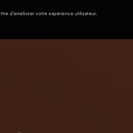
tre d’améliorer votre expérience utilisateur.
s
À la une
Thématiques
Login