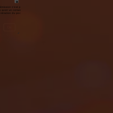
émission n'est pas disponible ou
y avoir un certain délai entre la fin
génération du podcast.
Ok