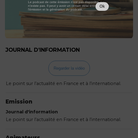
Le podcast de cette émission n'est pas disponible ou
n'existe pas. Il peut y avoir un certain délai entre la fin de
Ok
l'émission et la génération du podcast.
JOURNAL D'INFORMATION
Regarder la vidéo
Le point sur l’actualité en France et à l’international.
Emission
Journal d'information
Le point sur l’actualité en France et à l’international.
Animateurs