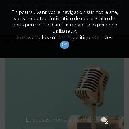
Cette radio est disponible en application android !
Radio Patrimoine
La gestion de votre patrimoine
Appuyez ci-dessous pour l'installer.
En poursuivant votre navigation sur notre site,
vous acceptez l’utilisation de cookies afin de
Détails De L'épisode
Non merci
Télécharger l'application
nous permettre d’améliorer votre expérience
utilisateur.
17 mars 2021
à 17h30
En savoir plus sur notre politique Cookies
durée : Invalid date
OK
Le podcast n'est pas disponible