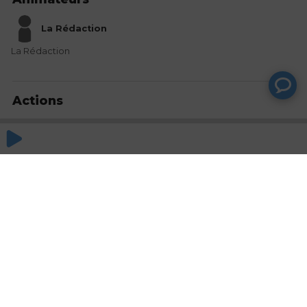
La Rédaction
La Rédaction
Actions
Partager
Commentaires
Aucun commentaire posté pour le moment
© SAOOTI 2017
Nous contacter
Modifier mes choix cookies
Conditions
d'utilisation