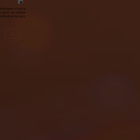
émission n'est pas disponible ou
y avoir un certain délai entre la fin
génération du podcast.
Ok